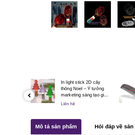
In light stick 2D cây
thông Noel – Ý tưởng
marketing sáng tạo giúp
pr
doanh nghiệp bùng nổ
Liên hệ
mùa lễ hội
Mô tả sản phẩm
Hỏi đáp về sả