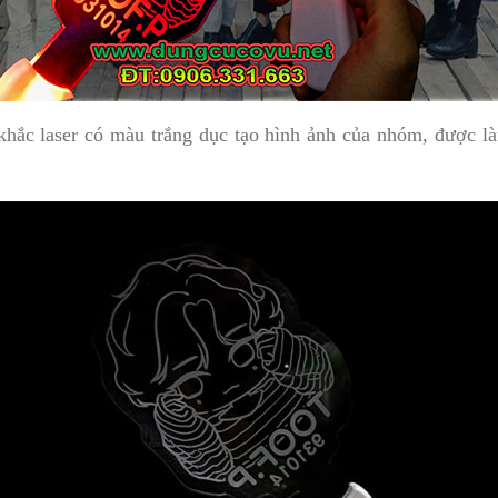
khắc laser có màu trắng dục tạo hình ảnh của nhóm, được l