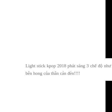
Light stick kpop 2018 phát sáng 3 chế độ như s
bên hong của thân cán đèn!!!!