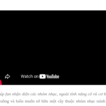
iúp fan nhận diện các nhóm nhạc, ngoài tính năng cổ vũ cơ 
cuồng và luôn muốn sở hữu một cây thuộc nhóm nhạc mình yê