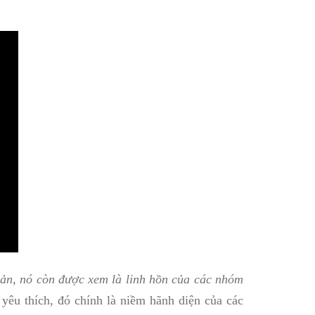
bản, nó còn được xem là linh hồn của các nhóm
u thích, đó chính là niềm hãnh diện của các