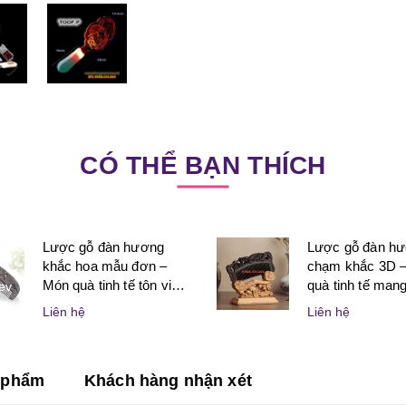
CÓ THỂ BẠN THÍCH
Lược gỗ đàn hương
Lược gỗ đàn h
khắc hoa mẫu đơn –
chạm khắc 3D 
Món quà tinh tế tôn vinh
quà tinh tế mang 
ev
vẻ đẹp và sự may mắn
nghệ thuật và ý
Liên hệ
Liên hệ
dành cho phụ nữ
dành tặng người
n phẩm
Khách hàng nhận xét