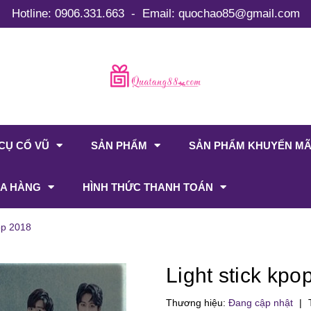
Hotline:
0906.331.663
-
Email:
quochao85@gmail.com
CỤ CỔ VŨ
SẢN PHẨM
SẢN PHẨM KHUYẾN MÃ
A HÀNG
HÌNH THỨC THANH TOÁN
pop 2018
Light stick kpo
Thương hiệu:
Đang cập nhật
|
T