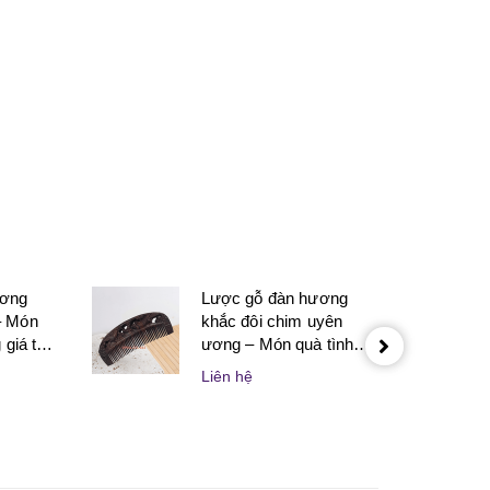
ương
Lược gỗ đàn hương
– Món
khắc đôi chim uyên
giá trị
ương – Món quà tình
 nghĩa
yêu tinh tế dành cho
Liên hệ
 thân
người yêu và vợ chồng