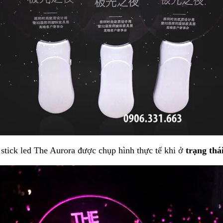
 stick led The Aurora
được chụp hình thực tế khi ở
trạng th