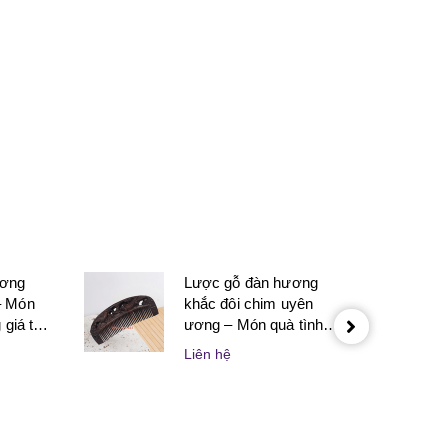
next
ương
Lược gỗ đàn hương
– Món
khắc đôi chim uyên
giá trị
ương – Món quà tình
 nghĩa
yêu tinh tế dành cho
Liên hệ
 thân
người yêu và vợ chồng