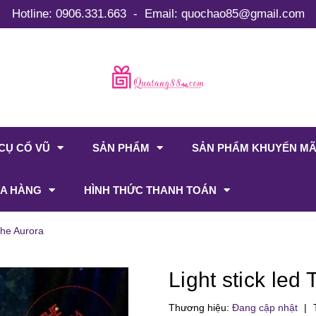
Hotline:
0906.331.663
-
Email:
quochao85@gmail.com
CỤ CỔ VŨ
SẢN PHẨM
SẢN PHẨM KHUYẾN MÃ
A HÀNG
HÌNH THỨC THANH TOÁN
 The Aurora
Light stick led
Thương hiệu:
Đang cập nhật
|
T