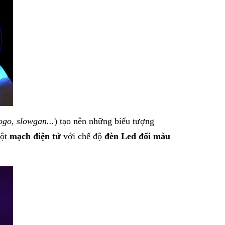
ogo, slowgan...
) tạo nên những biểu tượng
một
mạch điện tử
với chế độ
đèn Led đổi màu