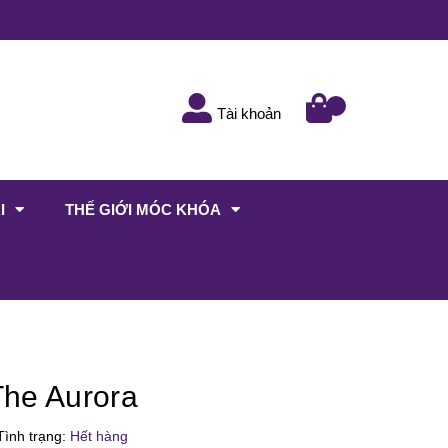
Tài khoản
I
THẾ GIỚI MÓC KHÓA
 The Aurora
ình trạng:
Hết hàng