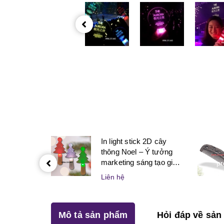
In light stick 2D cây
thông Noel – Ý tưởng
marketing sáng tạo giúp
pr
doanh nghiệp bùng nổ
Liên hệ
mùa lễ hội
Mô tả sản phẩm
Hỏi đáp về sả