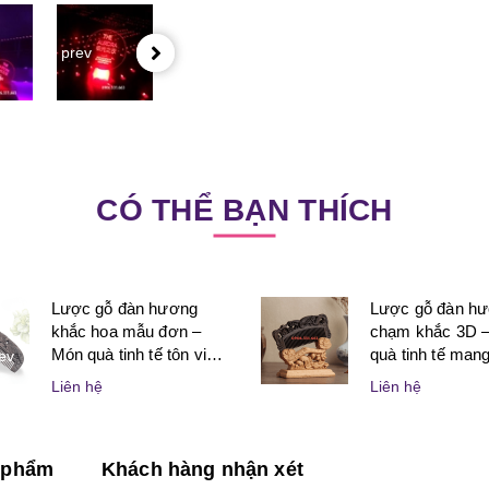
prev
CÓ THỂ BẠN THÍCH
Lược gỗ đàn hương
Lược gỗ đàn h
khắc hoa mẫu đơn –
chạm khắc 3D 
Món quà tinh tế tôn vinh
quà tinh tế mang 
ev
vẻ đẹp và sự may mắn
nghệ thuật và ý
Liên hệ
Liên hệ
dành cho phụ nữ
dành tặng người
n phẩm
Khách hàng nhận xét