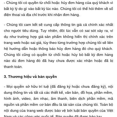
- Chúng tôi có quyền từ chối hoặc hủy đơn hàng của quý khách vì
bất kỳ lý do gì vào bất kỳ lúc nào. Chúng tôi có thể hỏi thêm về số
điện thoại và địa chỉ trước khi nhận đơn hàng.
- Chúng tôi cam kết sẽ cung cấp thông tin giá cả chính xác nhất
cho người tiêu dùng. Tuy nhiên, đôi lúc vẫn có sai sót xảy ra, ví
dụ như trường hợp giá sản phẩm không hiển thị chính xác trên
trang web hoặc sai giá, tùy theo từng trường hợp chúng tôi sẽ liên
hệ hướng dẫn hoặc thông báo hủy đơn hàng đó cho quý khách.
Chúng tôi cũng có quyền từ chối hoặc hủy bỏ bất kỳ đơn hàng
nào dù đơn hàng đó đã hay chưa được xác nhận hoặc đã bị
thanh toán.
3. Thương hiệu và bản quyền
- Mọi quyền sở hữu trí tuệ (đã đăng ký hoặc chưa đăng ký), nội
dung thông tin và tất cả các thiết kế, văn bản, đồ họa, phần mềm,
hình ảnh, video, âm nhạc, âm thanh, biên dịch phần mềm, mã
nguồn và phần mềm cơ bản đều là tài sản của chúng tôi. Toàn bộ
nội dung của trang web được bảo vệ bởi luật bản quyền của Việt
Nam và các công ước quốc tế. Bản quyền đã được bảo lưu.