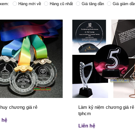
 xem:
Hàng mới về
Hàng cũ nhất
Giá tăng dần
Giá giảm dầ
huy chương giá rẻ
Làm kỷ niệm chương giá rẻ
tphcm
 hệ
Liên hệ