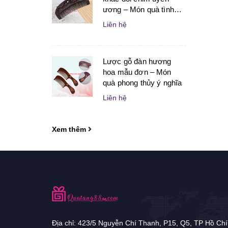
ương – Món quà tình
yêu tinh tế dành cho
Liên hệ
người yêu và vợ chồng
Lược gỗ đàn hương
hoa mẫu đơn – Món
quà phong thủy ý nghĩa
Liên hệ
Xem thêm
Địa chỉ: 423/5 Nguyễn Chí Thanh, P15, Q5, TP Hồ Chí