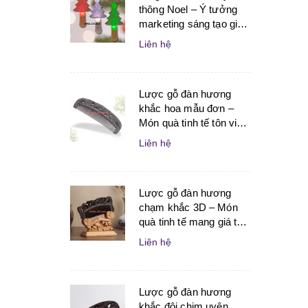
thông Noel – Ý tưởng
marketing sáng tạo giúp
doanh nghiệp bùng nổ
Liên hệ
mùa lễ hội
Lược gỗ đàn hương
khắc hoa mẫu đơn –
Món quà tinh tế tôn vinh
vẻ đẹp và sự may mắn
Liên hệ
dành cho phụ nữ
Lược gỗ đàn hương
chạm khắc 3D – Món
quà tinh tế mang giá trị
nghệ thuật và ý nghĩa
Liên hệ
dành tặng người thân
Lược gỗ đàn hương
khắc đôi chim uyên