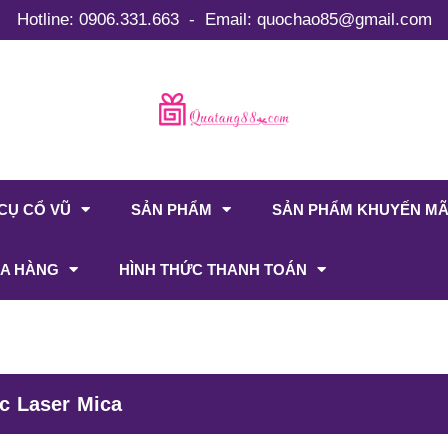
Hotline:
0906.331.663
-
Email:
quochao85@gmail.com
CỤ CỔ VŨ
SẢN PHẨM
SẢN PHẨM KHUYẾN MÃ
A HÀNG
HÌNH THỨC THANH TOÁN
c Laser Mica