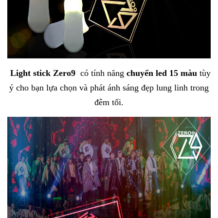
Light stick Zero9
có tính năng
chuyển led 15 màu
tùy
ý cho bạn lựa chọn và phát ánh sáng đẹp lung linh trong
đêm tối.