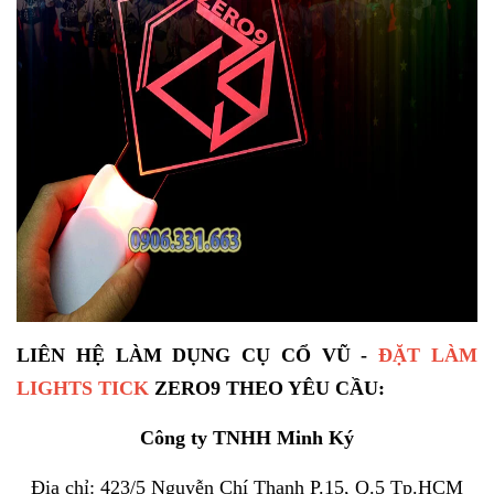
LIÊN HỆ LÀM DỤNG CỤ CỔ VŨ -
ĐẶT LÀM
LIGHTS TICK
ZERO9 THEO YÊU CẦU:
Công ty TNHH Minh Ký
Địa chỉ: 423/5 Nguyễn Chí Thanh P.15, Q.5 Tp.HCM