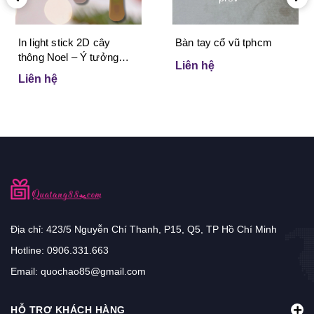
In light stick 2D cây
Bàn tay cổ vũ tphcm
thông Noel – Ý tưởng
Liên hệ
marketing sáng tạo giúp
Liên hệ
doanh nghiệp bùng nổ
mùa lễ hội
Địa chỉ: 423/5 Nguyễn Chí Thanh, P15, Q5, TP Hồ Chí Minh
Hotline:
0906.331.663
Email:
quochao85@gmail.com
HỖ TRỢ KHÁCH HÀNG