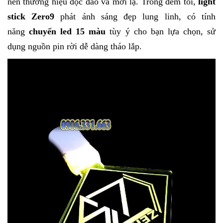
nên thương hiệu độc đáo và mới lạ. Trong đêm tối,
light
stick Zero9
phát ánh sáng đẹp lung linh, có tính
năng
chuyển led 15 màu
tùy ý cho bạn lựa chọn, sử
dụng nguồn pin rời dễ dàng tháo lắp.