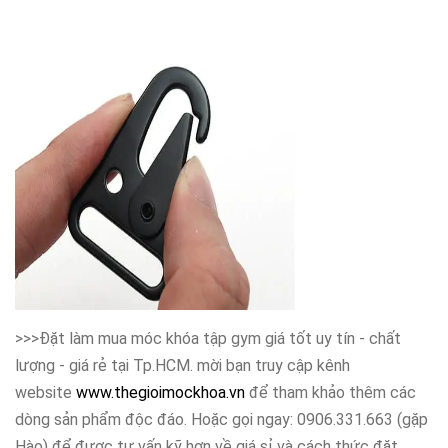
>>>Đặt làm mua móc khóa tập gym giá tốt uy tín - chất
lượng - giá rẻ tại Tp.HCM. mời bạn truy cập kênh
website
www.thegioimockhoa.vn
để tham khảo thêm các
dòng sản phẩm độc đáo. Hoặc gọi ngay: 0906.331.663 (gặp
Hào) để được tư vấn kỹ hơn về giá sỉ và cách thức đặt