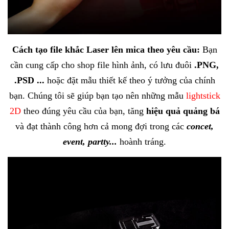
Cách tạo file
khắc Laser lên mica
theo yêu cầu:
Bạn
cần cung cấp cho shop file hình ảnh, có lưu đuôi
.PNG,
.PSD ...
hoặc đặt mẫu thiết kế theo ý tưởng của chính
bạn. Chúng tôi sẽ giúp bạn tạo nên những mẫu
lightstick
2D
theo đ
úng yêu cầu của bạn, tăng
hiệu quả quảng bá
và đạt thành công hơn cả mong đợi trong các
concet,
event, partty...
hoành tráng.