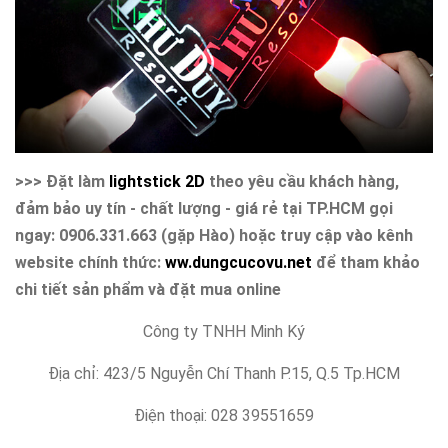
>>> Đặt làm
lightstick 2D
theo yêu cầu khách hàng,
đảm bảo uy tín - chất lượng - giá rẻ tại TP.HCM gọi
ngay: 0906.331.663 (gặp Hào) hoặc truy cập vào kênh
website chính thức:
ww.dungcucovu.net
để tham khảo
chi tiết sản phẩm và đặt mua online
Công ty TNHH Minh Ký
Địa chỉ: 423/5 Nguyễn Chí Thanh P.15, Q.5 Tp.HCM
Điện thoại: 028 39551659