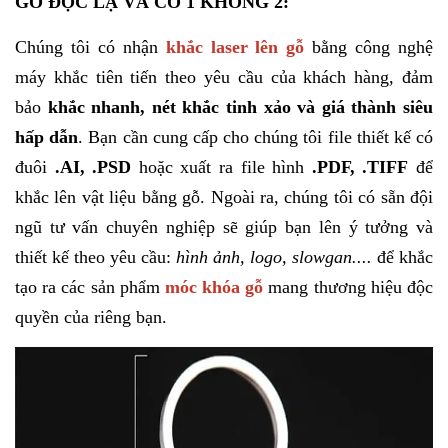
GỖ ĐỘC LẠ VÀ CÓ 1 KHÔNG 2:
Chúng tôi có nhận
khắc laser lên gỗ
bằng công nghệ
máy khắc tiên tiến theo yêu cầu của khách hàng, đảm
bảo
khắc nhanh, nét khắc tinh xảo và giá thành siêu
hấp dẫn
. Bạn cần cung cấp cho chúng tôi file thiết kế có
đuôi
.AI, .PSD
hoặc xuất ra file hình
.PDF, .TIFF
để
khắc lên vật liệu bằng gỗ. Ngoài ra, chúng tôi có sẵn đội
ngũ tư vấn chuyên nghiệp sẽ giúp bạn lên ý tưởng và
thiết kế theo yêu cầu:
hình ảnh, logo, slowgan....
để khắc
tạo ra các sản phẩm
móc khóa gỗ
mang thương hiệu độc
quyền của riêng bạn.