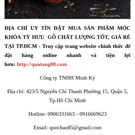
ĐỊA CHỈ UY TÍN ĐẶT MUA SẢN PHẨM MÓC
KHÓA TỲ HƯU GỖ CHẤT LƯỢNG TỐT, GIÁ RẺ
TẠI TP.HCM - Truy cập trang website chính thức để
đặt hàng online nhanh và tiện lợi
hơn:
http://q
uatang88.com
Công ty TNHH Minh Ký
Địa chỉ: 423/5 Nguyễn Chí Thanh Phường 15, Quận 5,
Tp.Hồ Chí Minh
Hotline: 0906331663 - 0916669623
Email: quochao85@gmail.com