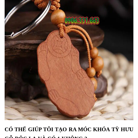
CÓ THỂ GIÚP TÔI TẠO RA MÓC KHÓA TỲ HƯU