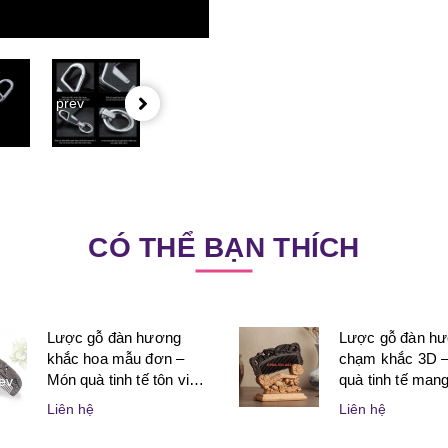
prev
CÓ THỂ BẠN THÍCH
Lược gỗ đàn hương
Lược gỗ đàn h
khắc hoa mẫu đơn –
chạm khắc 3D 
Món quà tinh tế tôn vinh
quà tinh tế mang 
ev
vẻ đẹp và sự may mắn
nghệ thuật và ý
Liên hệ
Liên hệ
dành cho phụ nữ
dành tặng người