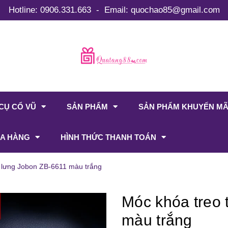
Hotline:
0906.331.663
-
Email:
quochao85@gmail.com
CỤ CỔ VŨ
SẢN PHẨM
SẢN PHẨM KHUYẾN MÃ
A HÀNG
HÌNH THỨC THANH TOÁN
t lưng Jobon ZB-6611 màu trắng
Móc khóa treo 
màu trắng