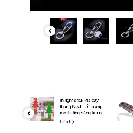
In light stick 2D cây
thông Noel – Ý tưởng
marketing sáng tạo giúp
pr
doanh nghiệp bùng nổ
Liên hệ
mùa lễ hội