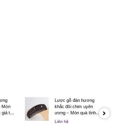
next
ương
Lược gỗ đàn hương
– Món
khắc đôi chim uyên
giá trị
ương – Món quà tình
 nghĩa
yêu tinh tế dành cho
Liên hệ
 thân
người yêu và vợ chồng