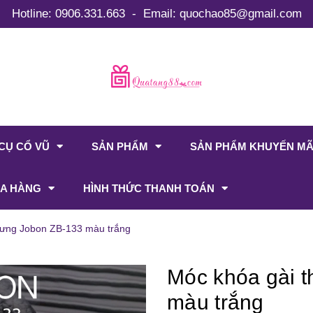
Hotline:
0906.331.663
-
Email:
quochao85@gmail.com
CỤ CỔ VŨ
SẢN PHẨM
SẢN PHẨM KHUYẾN MÃ
A HÀNG
HÌNH THỨC THANH TOÁN
 lưng Jobon ZB-133 màu trắng
Móc khóa gài t
màu trắng