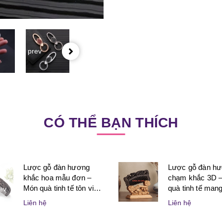
prev
CÓ THỂ BẠN THÍCH
Lược gỗ đàn hương
Lược gỗ đàn h
khắc hoa mẫu đơn –
chạm khắc 3D 
Món quà tinh tế tôn vinh
quà tinh tế mang 
ev
vẻ đẹp và sự may mắn
nghệ thuật và ý
Liên hệ
Liên hệ
dành cho phụ nữ
dành tặng người