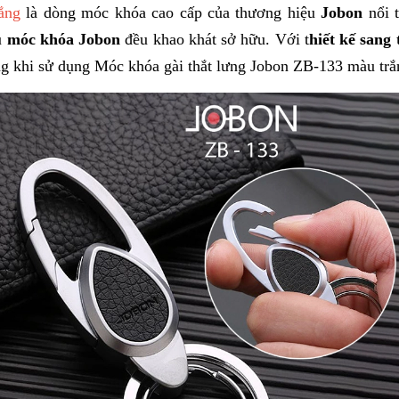
ắng
là dòng móc khóa cao cấp của thương hiệu
Jobon
nổi t
u
móc khóa Jobon
đều khao khát sở hữu. Với t
hiết kế sang
ng khi sử dụng
Móc khóa gài thắt lưng Jobon ZB-133 màu trắ