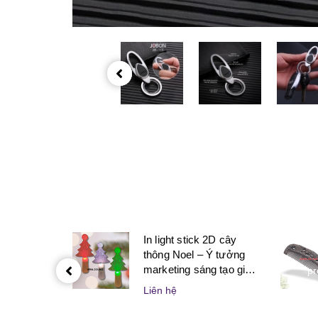
In light stick 2D cây
thông Noel – Ý tưởng
marketing sáng tạo giúp
pr
doanh nghiệp bùng nổ
Liên hệ
mùa lễ hội