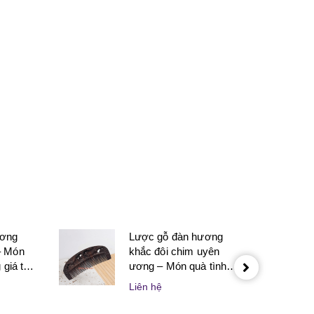
next
ương
Lược gỗ đàn hương
– Món
khắc đôi chim uyên
giá trị
ương – Món quà tình
 nghĩa
yêu tinh tế dành cho
Liên hệ
 thân
người yêu và vợ chồng