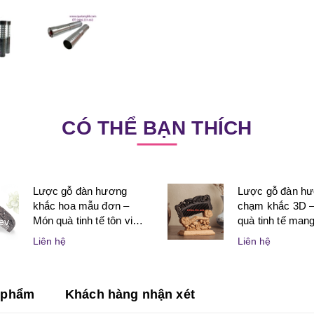
CÓ THỂ BẠN THÍCH
Lược gỗ đàn hương
Lược gỗ đàn h
khắc hoa mẫu đơn –
chạm khắc 3D 
Món quà tinh tế tôn vinh
quà tinh tế mang 
ev
vẻ đẹp và sự may mắn
nghệ thuật và ý
Liên hệ
Liên hệ
dành cho phụ nữ
dành tặng người
n phẩm
Khách hàng nhận xét