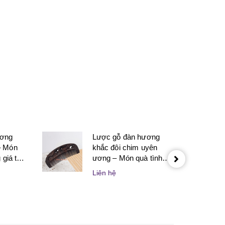
ương
Lược gỗ đàn hương
– Món
khắc đôi chim uyên
giá trị
ương – Món quà tình
 nghĩa
yêu tinh tế dành cho
Liên hệ
 thân
người yêu và vợ chồng