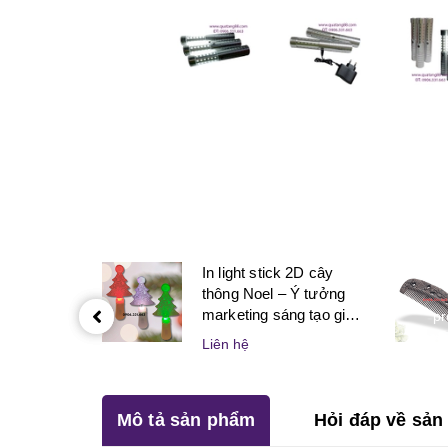
In light stick 2D cây
thông Noel – Ý tưởng
marketing sáng tạo giúp
pr
doanh nghiệp bùng nổ
Liên hệ
mùa lễ hội
Mô tả sản phẩm
Hỏi đáp về sả