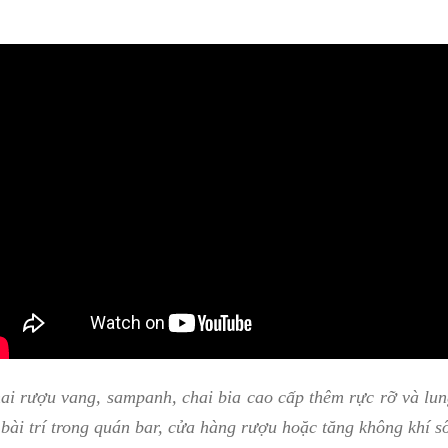
ai rượu vang, sampanh, chai bia cao cấp thêm rực rỡ và lu
bài trí trong quán bar, cửa hàng rượu hoặc tăng không khí sôi