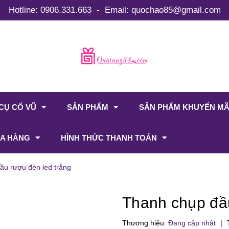
Hotline:
0906.331.663
-
Email:
quochao85@gmail.com
CỤ CỔ VŨ
SẢN PHẨM
SẢN PHẨM KHUYẾN MÃ
A HÀNG
HÌNH THỨC THANH TOÁN
ầu rượu đèn led trắng
Thanh chụp đầu
Thương hiệu:
Đang cập nhật
|
T