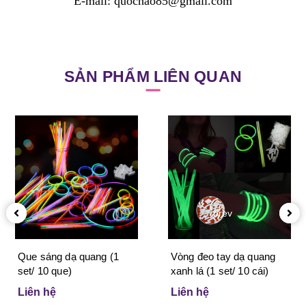
E-mail: quochao85@gmail.com
SẢN PHẨM LIÊN QUAN
prev
Que sáng dạ quang (1
Vòng đeo tay dạ quang
set/ 10 que)
xanh lá (1 set/ 10 cái)
Liên hệ
Liên hệ