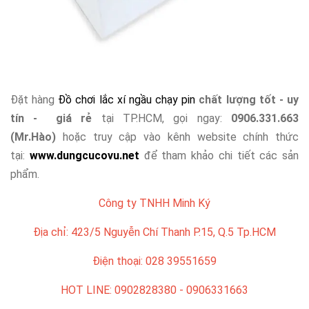
Đặt hàng
Đồ chơi lắc xí ngầu chạy pin
chất lượng tốt - uy
tín - giá rẻ
tại TP.HCM, gọi ngay:
0906.331.663
(Mr.Hào)
hoặc truy cập vào kênh website chính thức
tại:
www.dungcucovu.net
để tham khảo chi tiết các sản
phẩm.
Công ty TNHH Minh Ký
Địa chỉ: 423/5 Nguyễn Chí Thanh P.15, Q.5 Tp.HCM
Điện thoại: 028 39551659
HOT LINE: 0902828380 - 0906331663