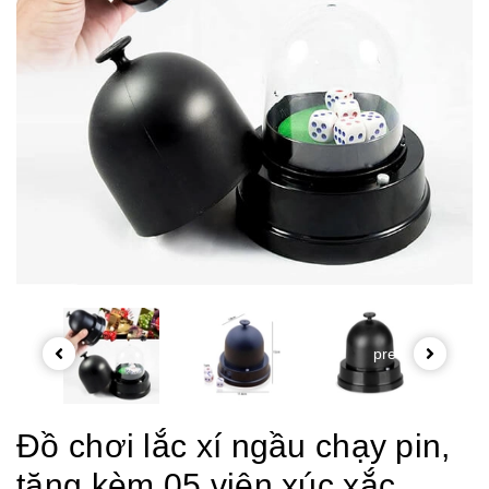
prev
Đồ chơi lắc xí ngầu chạy pin,
tặng kèm 05 viên xúc xắc