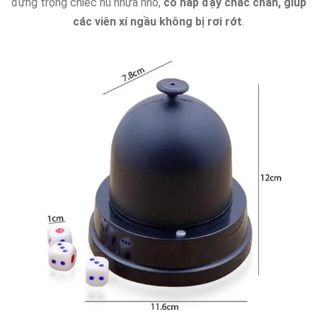
đựng trọng chiếc hũ nhựa nhỏ,
có nắp đậy chắc chắn, giúp
các viên xí ngầu không bị rơi rớt
.