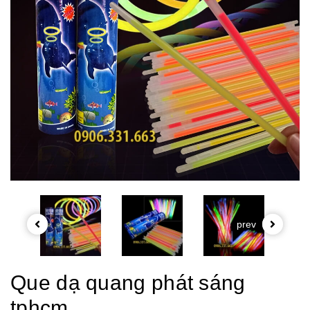
prev
Que dạ quang phát sáng
tphcm