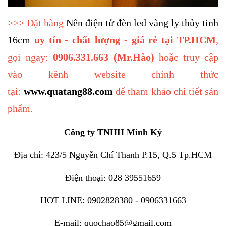
>>> Đặt hàng
Nến điện tử đèn led vàng ly thủy tinh
16cm
uy tín - chất lượng - giá rẻ tại TP.HCM
,
gọi ngay:
0906.331.663 (Mr.Hào)
hoặc truy cập
vào kênh website chính thức
tại:
www.quatang88.com
để tham khảo chi tiết sản
phẩm.
Công ty TNHH Minh Ký
Địa chỉ: 423/5 Nguyễn Chí Thanh P.15, Q.5 Tp.HCM
Điện thoại: 028 39551659
HOT LINE: 0902828380 - 0906331663
E-mail: quochao85@gmail.com