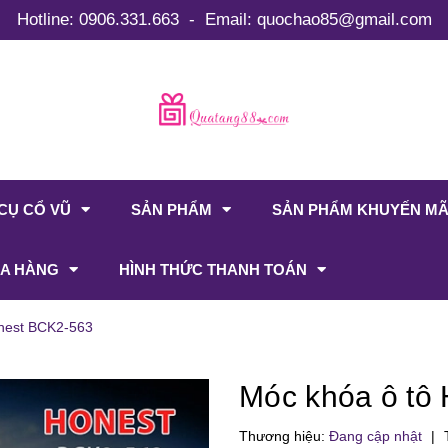
Hotline:
0906.331.663
-
Email:
quochao85@gmail.com
CỤ CỔ VŨ
SẢN PHẨM
SẢN PHẨM KHUYẾN MÃ
A HÀNG
HÌNH THỨC THANH TOÁN
nest BCK2-563
Móc khóa ô tô
Thương hiệu:
Đang cập nhật
|
T