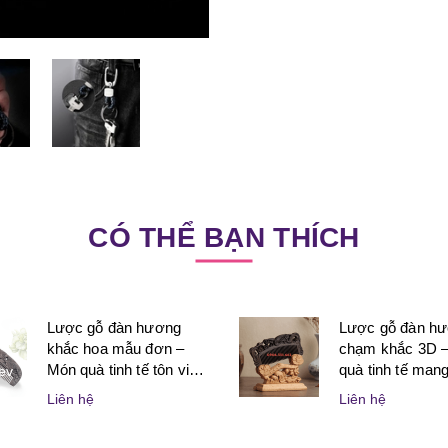
CÓ THỂ BẠN THÍCH
Lược gỗ đàn hương
Lược gỗ đàn h
khắc hoa mẫu đơn –
chạm khắc 3D 
Món quà tinh tế tôn vinh
quà tinh tế mang 
ev
vẻ đẹp và sự may mắn
nghệ thuật và ý
Liên hệ
Liên hệ
dành cho phụ nữ
dành tặng người