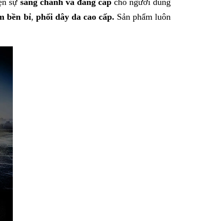
iện sự
sang chảnh và đẳng cấp
cho người dùng
m bền bỉ
,
phối dây da cao cấp.
Sản phẩm luôn