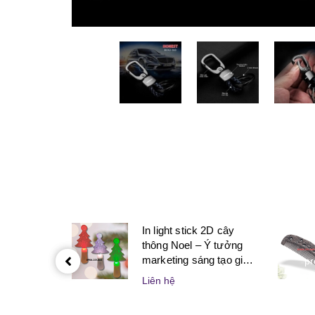
In light stick 2D cây
thông Noel – Ý tưởng
marketing sáng tạo giúp
pr
doanh nghiệp bùng nổ
Liên hệ
mùa lễ hội