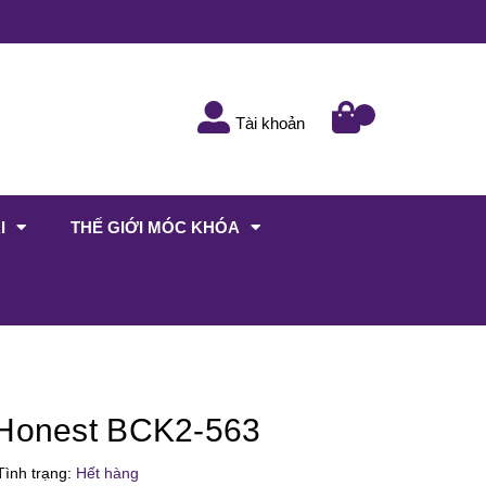
Tài khoản
I
THẾ GIỚI MÓC KHÓA
 Honest BCK2-563
ình trạng:
Hết hàng