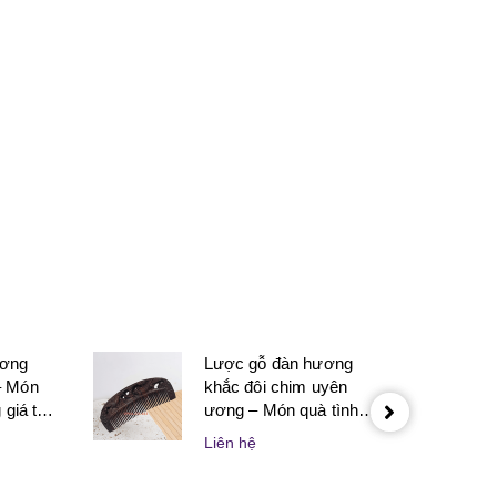
ương
Lược gỗ đàn hương
– Món
khắc đôi chim uyên
giá trị
ương – Món quà tình
 nghĩa
yêu tinh tế dành cho
Liên hệ
 thân
người yêu và vợ chồng