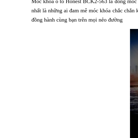
Móc khóa ô tô Honest BCK2-563
là dòng móc 
nhất là những ai đam mê móc khóa chắc chắn kh
đồng hành cùng bạn trên mọi nẻo đường