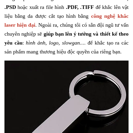
.PSD
hoặc xuất ra file hình
.PDF, .TIFF
để khắc lên vật
liệu bằng da được cắt tạo hình bằng
c
ông nghệ khắc
laser hiện đại
. Ngoài ra, chúng tôi có sẵn đội ngũ tư vấn
chuyên nghiệp sẽ
giúp bạn lên ý tưởng và thiết kế theo
yêu cầu
:
hình ảnh, logo, slowgan....
để khắc tạo ra các
sản phẩm mang thương hiệu độc quyền của riêng bạn.