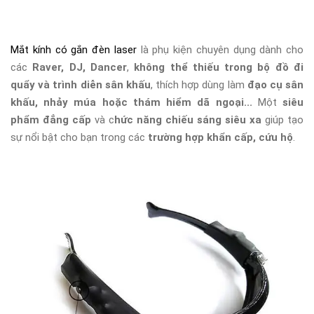
Mắt kính có gắn đèn laser
là phụ kiện chuyên dụng dành cho
các
Raver, DJ, Dancer
,
không thể thiếu trong bộ đồ đi
quẩy và trình diễn sân khấu
, thích hợp dùng làm
đạo cụ sân
khấu, nhảy múa hoặc thám hiểm dã ngoại...
Một
siêu
phẩm đẳng cấp
và c
hức năng chiếu sáng siêu xa
giúp tạo
sự nổi bật cho bạn trong các
trường hợp khẩn cấp, cứu hộ
.