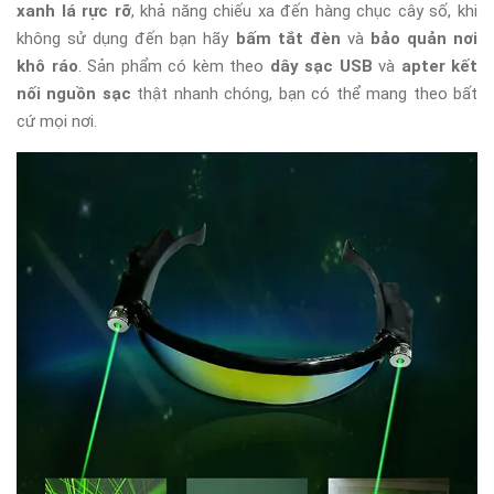
xanh lá rực rỡ
, khả năng chiếu xa đến hàng chục cây số, khi
không sử dụng đến bạn hãy
bấm tắt đèn
và
bảo quản nơi
khô ráo
. Sản phẩm có kèm theo
dây sạc USB
và
apter kết
nối nguồn sạc
thật nhanh chóng, bạn có thể mang theo bất
cứ mọi nơi.