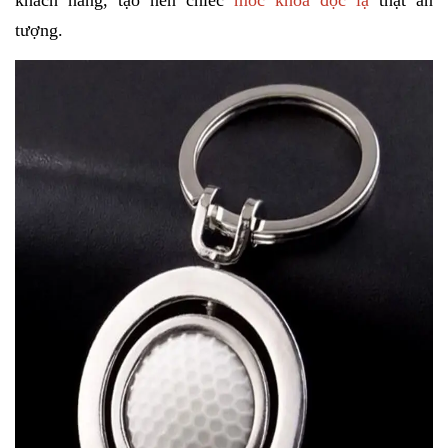
khách hàng, tạo nên chiếc
móc khóa độc lạ
thật ấn
tượng.