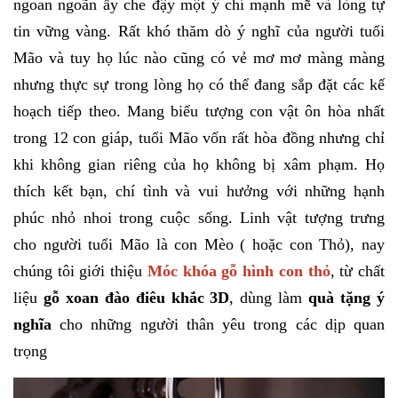
ngoan ngoãn ấy che đậy một ý chí mạnh mẽ và lòng tự
tin vững vàng. Rất khó thăm dò ý nghĩ của người tuổi
Mão và tuy họ lúc nào cũng có vẻ mơ mơ màng màng
nhưng thực sự trong lòng họ có thể đang sắp đặt các kế
hoạch tiếp theo. Mang biểu tượng con vật ôn hòa nhất
trong 12 con giáp, tuổi Mão vốn rất hòa đồng nhưng chỉ
khi không gian riêng của họ không bị xâm phạm. Họ
thích kết bạn, chí tình và vui hưởng với những hạnh
phúc nhỏ nhoi trong cuộc sống. Linh vật tượng trưng
cho người tuổi Mão là con Mèo ( hoặc con Thỏ), nay
chúng tôi giới thiệu
Móc khóa gỗ hình con thỏ
, từ chất
liệu
gỗ xoan đào điêu khắc 3D
, dùng làm
quà tặng ý
nghĩa
cho những người thân yêu trong các dịp quan
trọng