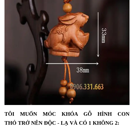
TÔI MUỐN MÓC KHÓA GỖ HÌNH CON
THỎ TRỞ NÊN ĐỘC - LẠ VÀ CÓ 1 KHÔNG 2: