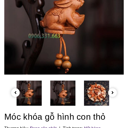
prev
Móc khóa gỗ hình con thỏ