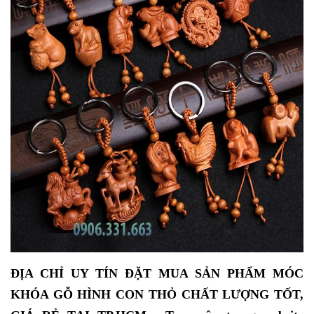
ĐỊA CHỈ UY TÍN ĐẶT MUA SẢN PHẨM MÓC
KHÓA GỖ HÌNH CON THỎ CHẤT LƯỢNG TỐT,