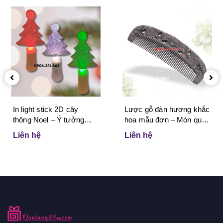
prev
In light stick 2D cây
Lược gỗ đàn hương khắc
thông Noel – Ý tưởng
hoa mẫu đơn – Món quà
marketing sáng tạo giúp
tinh tế tôn vinh vẻ đẹp và
Liên hệ
Liên hệ
doanh nghiệp bùng nổ
sự may mắn dành cho
mùa lễ hội
phụ nữ