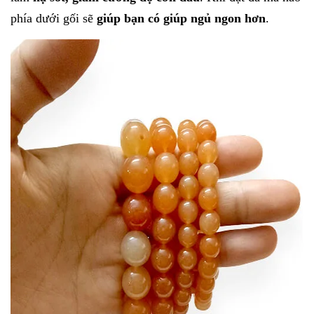
phía dưới gối sẽ
giúp bạn có giúp ngủ ngon hơn
.